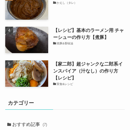
かえし（タレ）
【レシピ】基本のラーメン用 チャ
ーシューの作り方【煮豚】
焼豚&香味油
【家二郎】超ジャンクな二郎系イ
ンスパイア（汁なし）の作り方
【レシピ】
実食&レシピ
カテゴリー
おすすめ記事
(7)