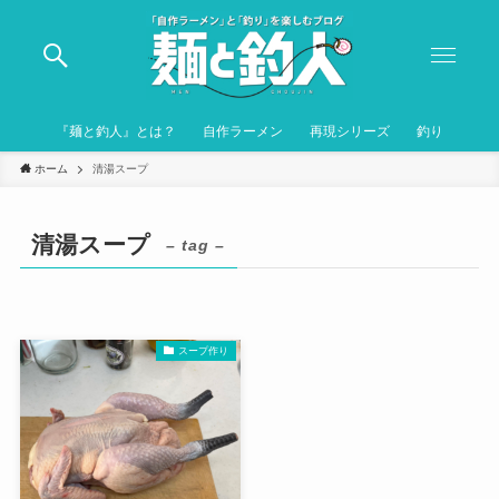
『麺と釣人』とは？
自作ラーメン
再現シリーズ
釣り
ホーム
清湯スープ
清湯スープ
– tag –
スープ作り