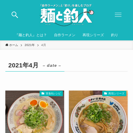
『麺と釣人』とは？
自作ラーメン
再現シリーズ
釣り
ホーム
2021年
4月
2021年4月
– date –
実食&レシピ
再現シリーズ