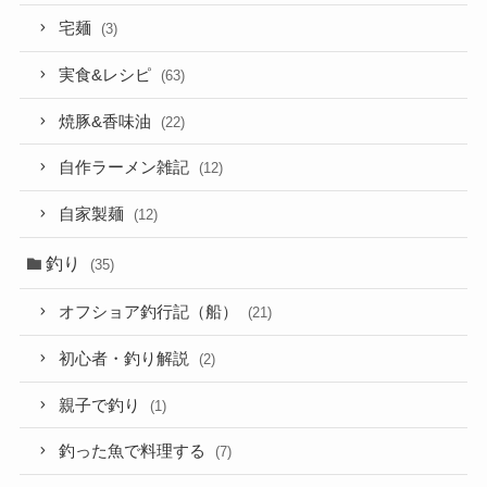
宅麺
(3)
実食&レシピ
(63)
焼豚&香味油
(22)
自作ラーメン雑記
(12)
自家製麺
(12)
釣り
(35)
オフショア釣行記（船）
(21)
初心者・釣り解説
(2)
親子で釣り
(1)
釣った魚で料理する
(7)