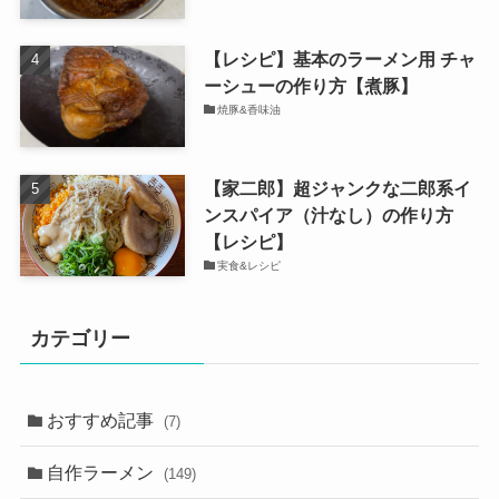
【レシピ】基本のラーメン用 チャ
ーシューの作り方【煮豚】
焼豚&香味油
【家二郎】超ジャンクな二郎系イ
ンスパイア（汁なし）の作り方
【レシピ】
実食&レシピ
カテゴリー
おすすめ記事
(7)
自作ラーメン
(149)