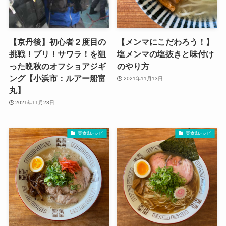
【京丹後】初心者２度目の
【メンマにこだわろう！】
挑戦！ブリ！サワラ！を狙
塩メンマの塩抜きと味付け
った晩秋のオフショアジギ
のやり方
ング【小浜市：ルアー船富
2021年11月13日
丸】
2021年11月23日
実食&レシピ
実食&レシピ