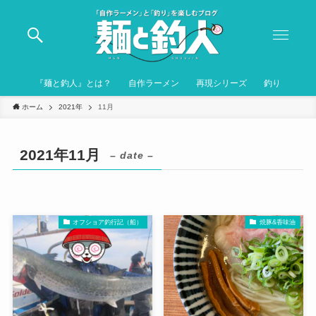
『麺と釣人』とは？
自作ラーメン
再現シリーズ
釣り
ホーム
2021年
11月
2021年11月
– date –
オフショア釣行記（船）
焼豚&香味油