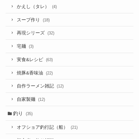
かえし（タレ）
(4)
スープ作り
(18)
再現シリーズ
(32)
宅麺
(3)
実食&レシピ
(63)
焼豚&香味油
(22)
自作ラーメン雑記
(12)
自家製麺
(12)
釣り
(35)
オフショア釣行記（船）
(21)