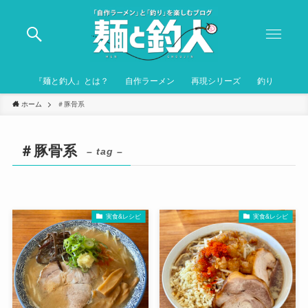
『麺と釣人』とは？
自作ラーメン
再現シリーズ
釣り
ホーム
＃豚骨系
＃豚骨系
– tag –
実食&レシピ
実食&レシピ