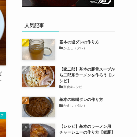
人気記事
基本の塩ダレの作り方
かえし（タレ）
【家二郎】基本の豚骨スープか
ば
ら二郎系ラーメンを作ろう【レ
シピ】
ー
実食&レシピ
基本の味噌ダレの作り方
かえし（タレ）
ーズ
【レシピ】基本のラーメン用
チャーシューの作り方【煮豚】