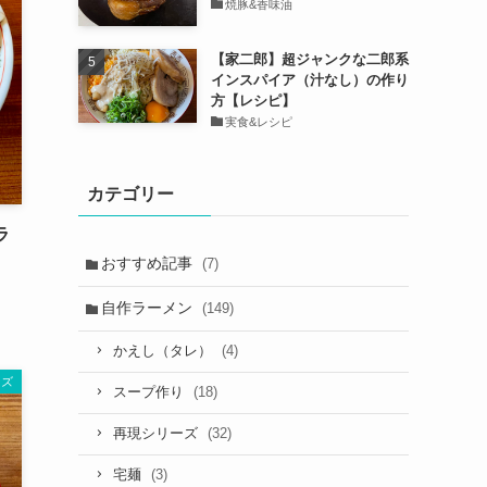
焼豚&香味油
【家二郎】超ジャンクな二郎系
インスパイア（汁なし）の作り
方【レシピ】
実食&レシピ
カテゴリー
ラ
おすすめ記事
(7)
自作ラーメン
(149)
(4)
かえし（タレ）
ーズ
(18)
スープ作り
(32)
再現シリーズ
(3)
宅麺