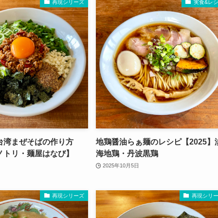
再現シリーズ
実食&レ
台湾まぜそばの作り方
地鶏醤油らぁ麺のレシピ【2025】
ノトリ・麺屋はなび】
海地鶏・丹波黒鶏
2025年10月5日
再現シリーズ
再現シリ