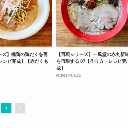
ーズ】極鶏の鶏だくを再
【再現シリーズ】一風堂の赤丸新
【レシピ完成】【赤だくも
を再現する 07【作り方・レシピ完
成】
2021年9月12日
1
2