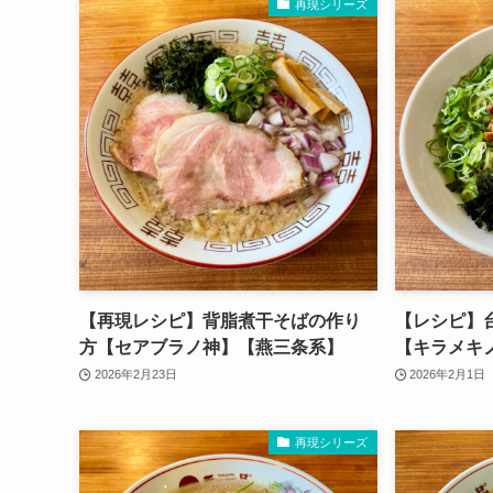
再現シリーズ
【再現レシピ】背脂煮干そばの作り
【レシピ】
方【セアブラノ神】【燕三条系】
【キラメキ
2026年2月23日
2026年2月1日
再現シリーズ