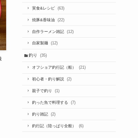
(63)
実食&レシピ
(22)
焼豚&香味油
(12)
自作ラーメン雑記
(12)
自家製麺
釣り
(35)
味
(21)
オフショア釣行記（船）
(2)
初心者・釣り解説
(1)
親子で釣り
(7)
釣った魚で料理する
(2)
釣り雑記
(6)
釣行記（陸っぱり全般）