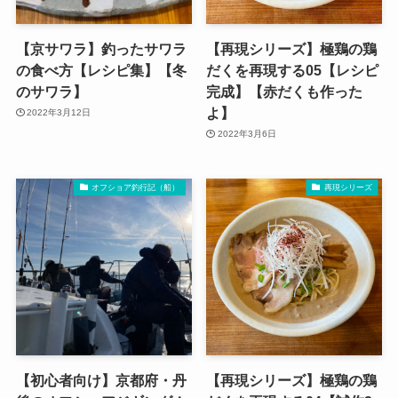
【京サワラ】釣ったサワラ
【再現シリーズ】極鶏の鶏
の食べ方【レシピ集】【冬
だくを再現する05【レシピ
のサワラ】
完成】【赤だくも作った
よ】
2022年3月12日
2022年3月6日
オフショア釣行記（船）
再現シリーズ
【初心者向け】京都府・丹
【再現シリーズ】極鶏の鶏