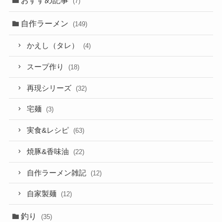
(7)
自作ラーメン
(149)
かえし（タレ）
(4)
スープ作り
(18)
再現シリーズ
(32)
宅麺
(3)
実食&レシピ
(63)
焼豚&香味油
(22)
自作ラーメン雑記
(12)
自家製麺
(12)
釣り
(35)