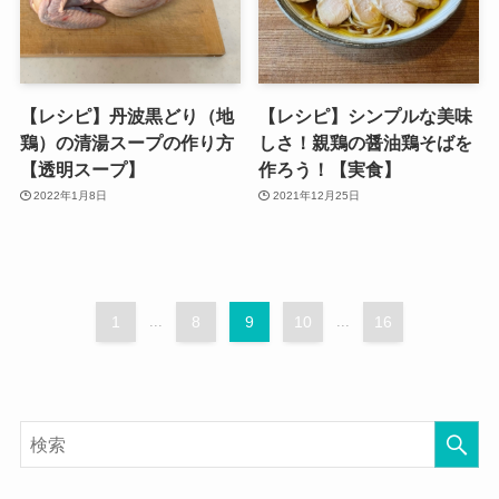
【レシピ】丹波黒どり（地
【レシピ】シンプルな美味
鶏）の清湯スープの作り方
しさ！親鶏の醤油鶏そばを
【透明スープ】
作ろう！【実食】
2022年1月8日
2021年12月25日
1
...
8
9
10
...
16