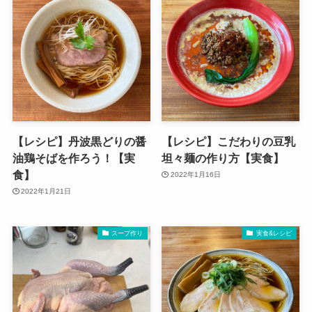
【レシピ】丹波黒どりの醤
【レシピ】こだわりの豆乳
油鶏そばを作ろう！【実
坦々麺の作り方【実食】
食】
2022年1月16日
2022年1月21日
スープ作り
実食&レシピ