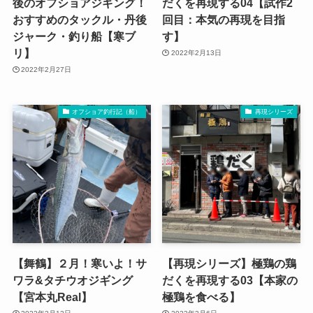
後のオフショアジギング！
だくを再現する04【試作2
おすすめのタックル・丹後
回目：本気の再現を目指
ジャーク・釣り船【寒ブ
す】
リ】
2022年2月13日
2022年2月27日
オフショア釣行記（船）
再現シリーズ
【舞鶴】２月！寒いよ！サ
【再現シリーズ】極鶏の鶏
ワラ&タチウオジギング
だくを再現する03【本家の
【宮本丸Real】
極鶏を食べる】