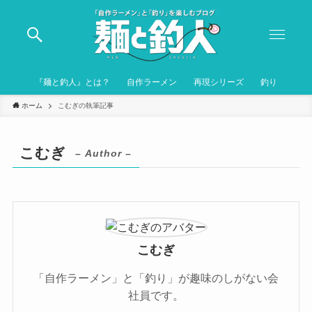
『麺と釣人』とは？
自作ラーメン
再現シリーズ
釣り
ホーム
こむぎの執筆記事
こむぎ
– Author –
こむぎ
「自作ラーメン」と「釣り」が趣味のしがない会
社員です。