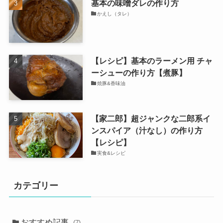
基本の味噌ダレの作り方
かえし（タレ）
【レシピ】基本のラーメン用 チャ
ーシューの作り方【煮豚】
焼豚&香味油
【家二郎】超ジャンクな二郎系イ
ンスパイア（汁なし）の作り方
【レシピ】
実食&レシピ
カテゴリー
おすすめ記事
(7)