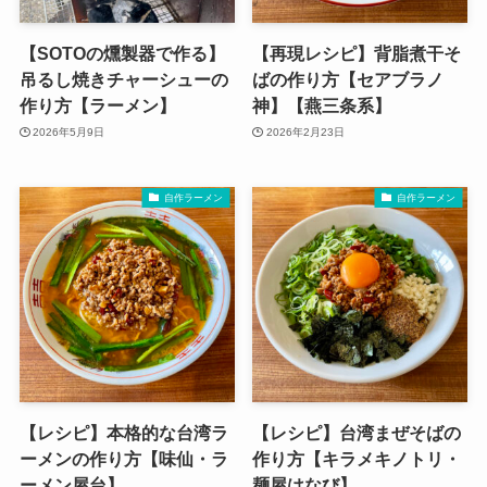
【SOTOの燻製器で作る】
【再現レシピ】背脂煮干そ
吊るし焼きチャーシューの
ばの作り方【セアブラノ
作り方【ラーメン】
神】【燕三条系】
2026年5月9日
2026年2月23日
自作ラーメン
自作ラーメン
【レシピ】本格的な台湾ラ
【レシピ】台湾まぜそばの
ーメンの作り方【味仙・ラ
作り方【キラメキノトリ・
ーメン屋台】
麺屋はなび】