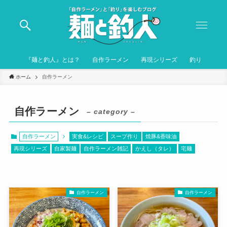
『麺と釣人』とは？
自作ラーメン
再現シリーズ
釣り
ホーム
自作ラーメン
自作ラーメン
– category –
自作ラーメン
実食&レシピ
スープ作り
焼豚&香味油
再現シリーズ
自家製麺
自作ラーメン雑記
かえし（タレ）
宅麺
自作ラーメン
自作ラーメン