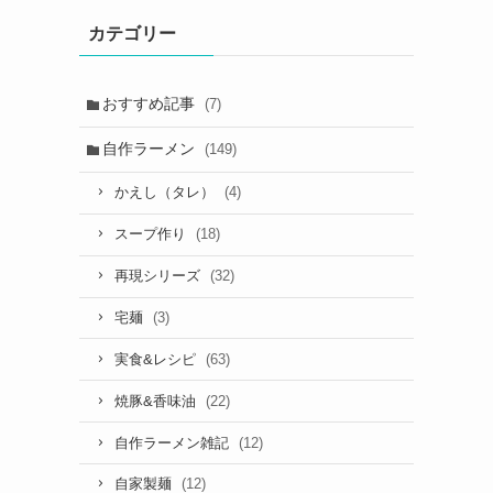
カテゴリー
おすすめ記事
(7)
自作ラーメン
(149)
(4)
かえし（タレ）
(18)
スープ作り
(32)
再現シリーズ
(3)
宅麺
(63)
実食&レシピ
(22)
焼豚&香味油
(12)
自作ラーメン雑記
(12)
自家製麺