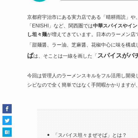
京都府宇治市にある実力店である「晴耕雨読」や、経
「ENISHI」など、関西圏では
中華スパイスやイン
し坦々麺
が増えてきています。日本のラーメン店
「甜麺醤、ラー油、芝麻醤、花椒中心に味を構成
ば
スパイスがバ
は、そことは一線を画した「
今回は管理人のラーメンスキルをフル活用し開発
シピなので全く簡単ではなく手間暇かかりますが
「スパイス坦々まぜそば」とは？