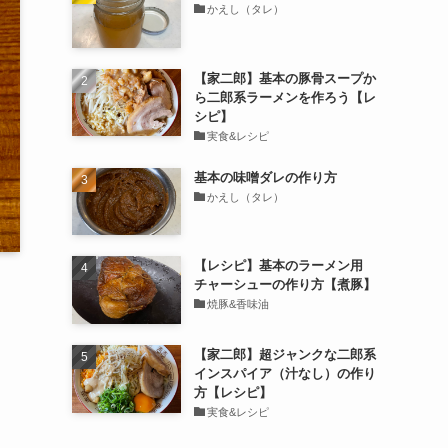
かえし（タレ）
【家二郎】基本の豚骨スープか
ら二郎系ラーメンを作ろう【レ
シピ】
実食&レシピ
基本の味噌ダレの作り方
かえし（タレ）
【レシピ】基本のラーメン用
チャーシューの作り方【煮豚】
焼豚&香味油
【家二郎】超ジャンクな二郎系
インスパイア（汁なし）の作り
方【レシピ】
実食&レシピ