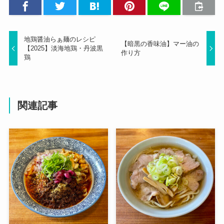
地鶏醤油らぁ麺のレシピ
【暗黒の香味油】マー油の
【2025】淡海地鶏・丹波黒
作り方
鶏
関連記事