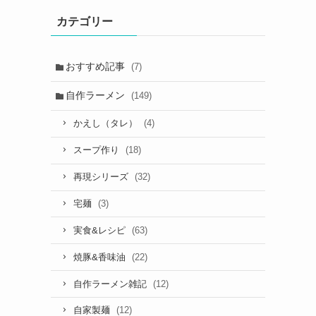
カテゴリー
おすすめ記事
(7)
自作ラーメン
(149)
(4)
かえし（タレ）
(18)
スープ作り
(32)
再現シリーズ
(3)
宅麺
(63)
実食&レシピ
(22)
焼豚&香味油
(12)
自作ラーメン雑記
(12)
自家製麺