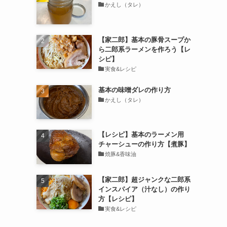
かえし（タレ）
【家二郎】基本の豚骨スープか
ら二郎系ラーメンを作ろう【レ
シピ】
実食&レシピ
基本の味噌ダレの作り方
かえし（タレ）
【レシピ】基本のラーメン用
チャーシューの作り方【煮豚】
焼豚&香味油
【家二郎】超ジャンクな二郎系
インスパイア（汁なし）の作り
方【レシピ】
実食&レシピ