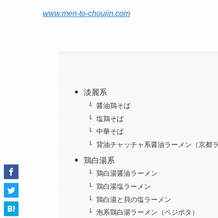
www.men-to-choujin.com
淡麗系
醤油鶏そば
塩鶏そば
中華そば
背油チャッチャ系醤油ラーメン（京都
鶏白湯系
鶏白湯醤油ラーメン
鶏白湯塩ラーメン
鶏白湯と貝の塩ラーメン
泡系鶏白湯ラーメン（ベジポタ）