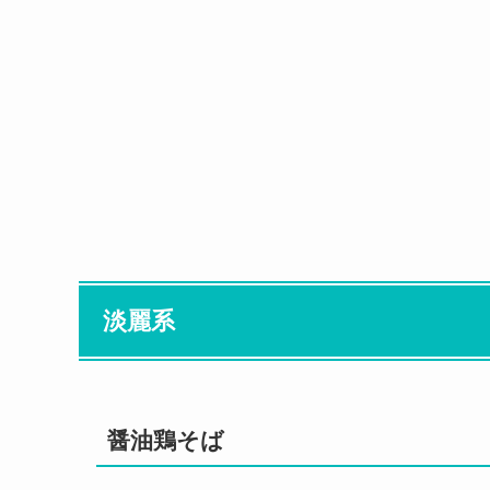
淡麗系
醤油鶏そば